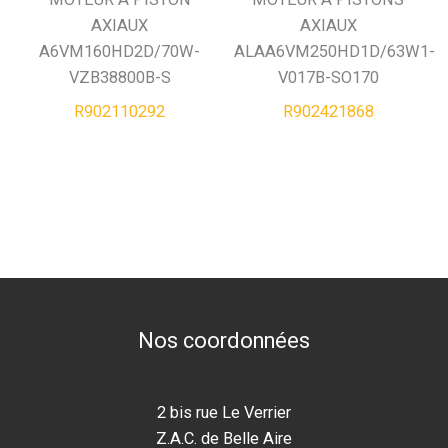
AXIAUX
AXIAUX
h
A6VM160HD2D/70W-
ALAA6VM250HD1D/63W1-
VZB38800B-S
V017B-SO170
e
R902110292
R902421868
Nos coordonnées
2 bis rue Le Verrier
Z.A.C. de Belle Aire