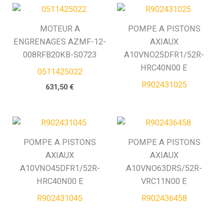
MOTEUR A
POMPE A PISTONS
ENGRENAGES AZMF-12-
AXIAUX
008RFB20KB-S0723
A10VNO25DFR1/52R-
HRC40N00 E
0511425022
R902431025
631,50
€
POMPE A PISTONS
POMPE A PISTONS
AXIAUX
AXIAUX
A10VNO45DFR1/52R-
A10VNO63DRS/52R-
HRC40N00 E
VRC11N00 E
R902431045
R902436458