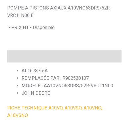
POMPE A PISTONS AXIAUX A10VNO63DRS/52R-
h
VRC11N00 E
e
- PRIX HT - Disponible
Description
AL167875-A
REMPLACÉE PAR : R902538107
MODELÉ : AA10VNO63DRS/52R-VRC11N00
JOHN DEERE
FICHE TECHNIQUE A10VO, A10VSO, A10VNO,
A10VSNO