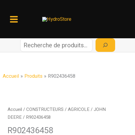
Aller
au
contenu
R
e
c
Accueil
Produits
R902436458
h
e
Accueil
/
CONSTRUCTEURS
/
AGRICOLE
/
JOHN
DEERE
/ R902436458
r
R902436458
c