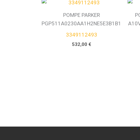
POMPE PARKER
P
PGP511A0230AA1H2NE5E3B1B1
A10
3349112493
532,00
€