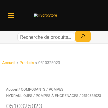
Aller
au
contenu
Recherche
Accueil
Produits
0510325023
Accueil
/
COMPOSANTS
/
POMPES
HYDRAULIQUES
/
POMPES À ENGRENAGES
/ 0510325023
0510325023