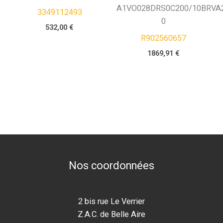
A1VO028DRS0C200/10BRVA2
3349112493
0
532,00
€
R902560657
1869,91
€
Nos coordonnées
2 bis rue Le Verrier
Z.A.C. de Belle Aire