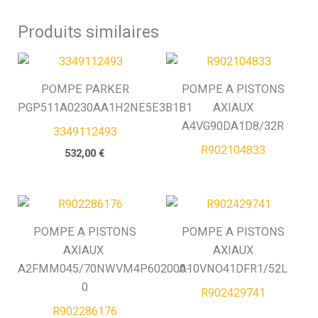
Produits similaires
POMPE PARKER
POMPE A PISTONS
PGP511A0230AA1H2NE5E3B1B1
AXIAUX
A4VG90DA1D8/32R
3349112493
R902104833
532,00
€
POMPE A PISTONS
POMPE A PISTONS
AXIAUX
AXIAUX
A2FMM045/70NWVM4P602000-
A10VNO41DFR1/52L
0
R902429741
R902286176