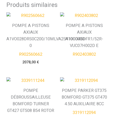
Produits similaires
POMPE A PISTONS
POMPE A PISTONS
AXIAUX
AXIAUX
A1VO028DRS0C200/10MLVA2S41000000-
A10CO45DFR1/52R-
0
VUC07H002D E
R902560662
R902403802
2078,00
€
POMPE
POMPE PARKER GT375
DÉBROUSSAILLEUSE
BOMFORD GT375 GT470
BOMFORD TURNER
4.50 AUXILIAIRE 8CC
GT427 GT508 B54 ROTOR
3319112094