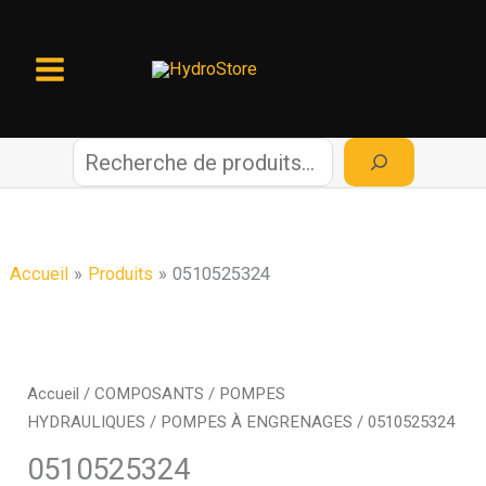
Aller
au
contenu
R
e
c
Accueil
Produits
0510525324
h
e
Accueil
/
COMPOSANTS
/
POMPES
HYDRAULIQUES
/
POMPES À ENGRENAGES
/ 0510525324
r
0510525324
c