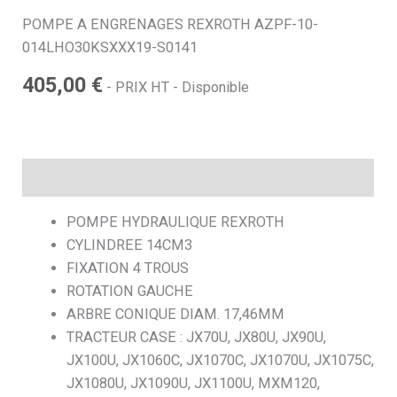
POMPE A ENGRENAGES REXROTH AZPF-10-
h
014LHO30KSXXX19-S0141
405,00
€
e
- PRIX HT - Disponible
Description
POMPE HYDRAULIQUE REXROTH
CYLINDREE 14CM3
FIXATION 4 TROUS
ROTATION GAUCHE
ARBRE CONIQUE DIAM. 17,46MM
TRACTEUR CASE : JX70U, JX80U, JX90U,
JX100U, JX1060C, JX1070C, JX1070U, JX1075C,
JX1080U, JX1090U, JX1100U, MXM120,