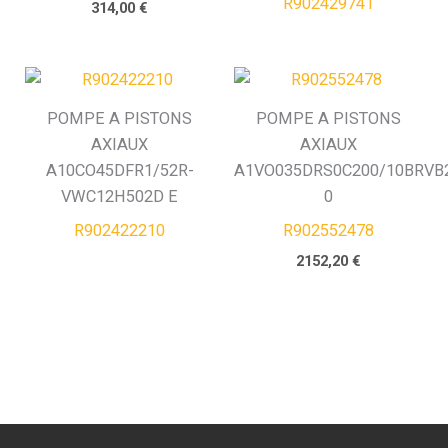
R902429741
314,00
€
POMPE A PISTONS
POMPE A PISTONS
AXIAUX
AXIAUX
A10CO45DFR1/52R-
A1VO035DRS0C200/10BRVB2
VWC12H502D E
0
R902422210
R902552478
2152,20
€