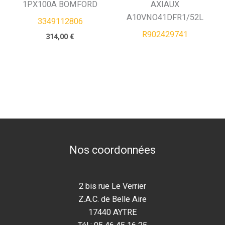
1PX100A BOMFORD
AXIAUX
A10VNO41DFR1/52L
3349112806
R902429741
314,00
€
Nos coordonnées
2 bis rue Le Verrier
Z.A.C. de Belle Aire
17440 AYTRE