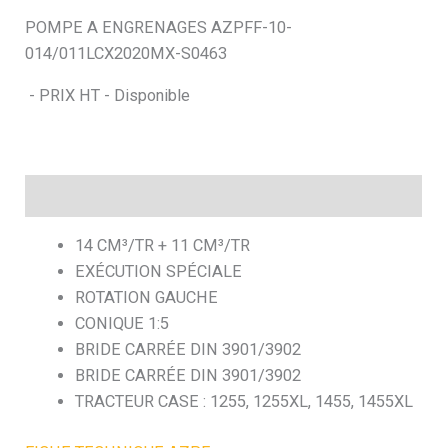
POMPE A ENGRENAGES AZPFF-10-
h
014/011LCX2020MX-S0463
e
- PRIX HT - Disponible
Description
14 CM³/TR + 11 CM³/TR
EXÉCUTION SPÉCIALE
ROTATION GAUCHE
CONIQUE 1:5
BRIDE CARRÉE DIN 3901/3902
BRIDE CARRÉE DIN 3901/3902
TRACTEUR CASE : 1255, 1255XL, 1455, 1455XL