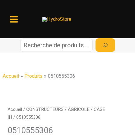
Aller
au
contenu
R
e
c
Accueil
Produits
0510555306
h
e
Accueil
/
CONSTRUCTEURS
/
AGRICOLE
/
CASE
IH
/ 0510555306
r
0510555306
c