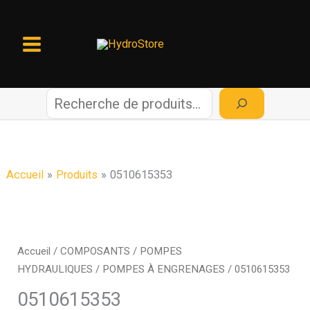
Aller
au
contenu
R
e
c
Accueil
Produits
0510615353
h
e
Accueil
/
COMPOSANTS
/
POMPES
HYDRAULIQUES
/
POMPES À ENGRENAGES
/ 0510615353
r
0510615353
c