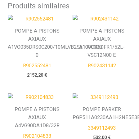
Produits similaires
POMPE A PISTONS
POMPE A PISTONS
AXIAUX
AXIAUX
A1VO035DRS0C200/10MLVB2S51000000-
A10VO45DFR1/52L-
0
VSC12N00 E
R902552481
R902431142
2152,20
€
POMPE A PISTONS
POMPE PARKER
AXIAUX
PGP511A0230AA1H2NE5E3
A4VG90DA1D8/32R
3349112493
R902104833
532,00
€