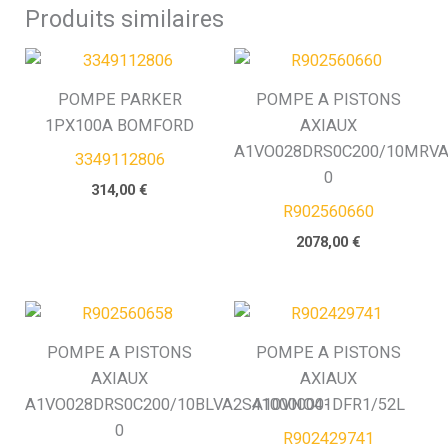
Produits similaires
POMPE PARKER
POMPE A PISTONS
1PX100A BOMFORD
AXIAUX
A1VO028DRS0C200/10MRVA
3349112806
0
314,00
€
R902560660
2078,00
€
POMPE A PISTONS
POMPE A PISTONS
AXIAUX
AXIAUX
A1VO028DRS0C200/10BLVA2S41000000-
A10VNO41DFR1/52L
0
R902429741