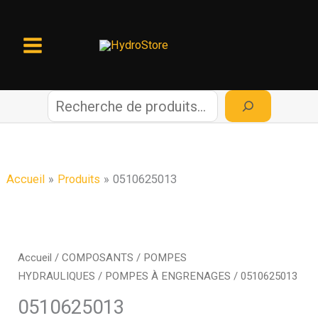
Aller
au
contenu
R
e
c
Accueil
Produits
0510625013
h
e
Accueil
/
COMPOSANTS
/
POMPES
HYDRAULIQUES
/
POMPES À ENGRENAGES
/ 0510625013
r
0510625013
c