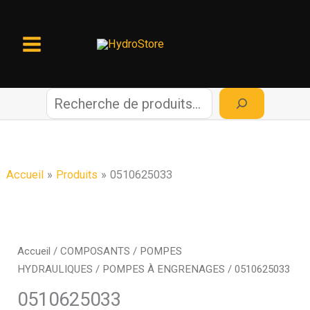
Aller
au
contenu
R
e
c
Accueil
Produits
0510625033
h
e
Accueil
/
COMPOSANTS
/
POMPES
HYDRAULIQUES
/
POMPES À ENGRENAGES
/ 0510625033
r
0510625033
c