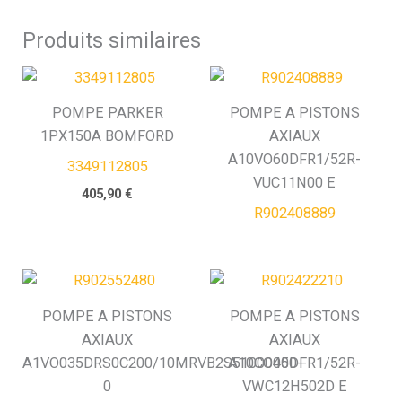
Produits similaires
POMPE PARKER
POMPE A PISTONS
1PX150A BOMFORD
AXIAUX
A10VO60DFR1/52R-
3349112805
VUC11N00 E
405,90
€
R902408889
POMPE A PISTONS
POMPE A PISTONS
AXIAUX
AXIAUX
A1VO035DRS0C200/10MRVB2S51000000-
A10CO45DFR1/52R-
0
VWC12H502D E