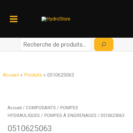
Aller
au
contenu
R
e
c
Accueil
Produits
0510625063
h
e
Accueil
/
COMPOSANTS
/
POMPES
HYDRAULIQUES
/
POMPES À ENGRENAGES
/ 0510625063
r
0510625063
c