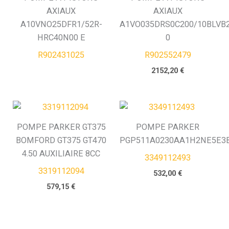
AXIAUX
AXIAUX
A10VNO25DFR1/52R-
A1VO035DRS0C200/10BLVB2
HRC40N00 E
0
R902431025
R902552479
2152,20
€
POMPE PARKER GT375
POMPE PARKER
BOMFORD GT375 GT470
PGP511A0230AA1H2NE5E3
4.50 AUXILIAIRE 8CC
3349112493
3319112094
532,00
€
579,15
€