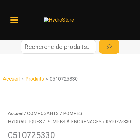
Aller
au
contenu
R
e
c
Accueil
Produits
0510725330
h
e
Accueil
/
COMPOSANTS
/
POMPES
HYDRAULIQUES
/
POMPES À ENGRENAGES
/ 0510725330
r
0510725330
c