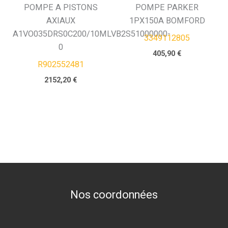
POMPE A PISTONS
POMPE PARKER
AXIAUX
1PX150A BOMFORD
A1VO035DRS0C200/10MLVB2S51000000-
3349112805
0
405,90
€
R902552481
2152,20
€
Nos coordonnées