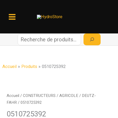
Aller
au
contenu
R
e
c
Accueil
Produits
0510725392
h
e
Accueil
/
CONSTRUCTEURS
/
AGRICOLE
/
DEUTZ-
FAHR
/ 0510725392
r
0510725392
c