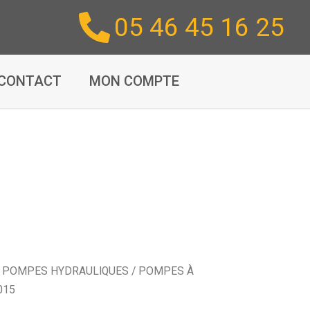
05 46 45 16 25
CONTACT
MON COMPTE
/
POMPES HYDRAULIQUES
/
POMPES À
015