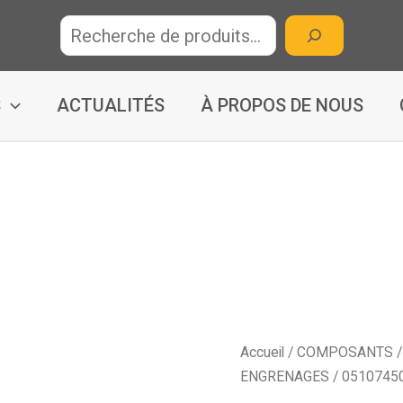
R
e
c
h
S
ACTUALITÉS
À PROPOS DE NOUS
e
r
c
h
e
Accueil
/
COMPOSANTS
ENGRENAGES
/ 0510745