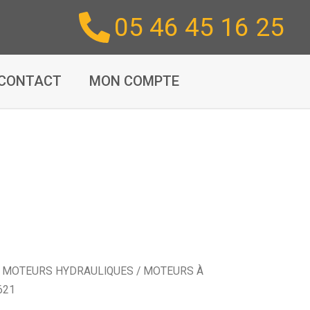
05 46 45 16 25
CONTACT
MON COMPTE
/
MOTEURS HYDRAULIQUES
/
MOTEURS À
621