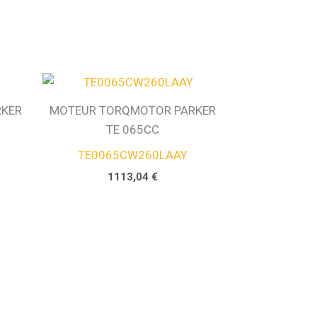
RKER
MOTEUR TORQMOTOR PARKER
TE 065CC
TE0065CW260LAAY
1113,04
€