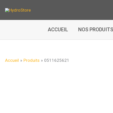
Aller
au
contenu
ACCUEIL
NOS PRODUIT
Accueil
Produits
0511625621