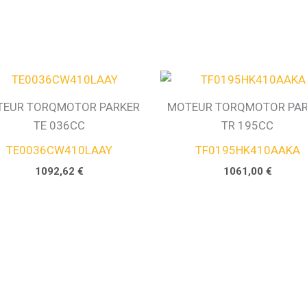
EUR TORQMOTOR PARKER
MOTEUR TORQMOTOR PA
TE 036CC
TR 195CC
TE0036CW410LAAY
TF0195HK410AAKA
1092,62
€
1061,00
€