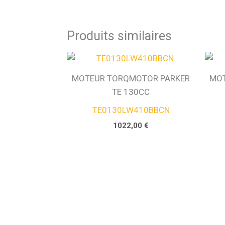
Produits similaires
MOTEUR TORQMOTOR PARKER
MOT
TE 130CC
TE0130LW410BBCN
1022,00
€