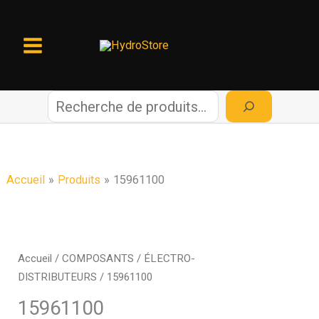
Aller
au
contenu
R
e
c
Accueil
Produits
15961100
h
e
Accueil
/
COMPOSANTS
/
ÉLECTRO-
DISTRIBUTEURS
/ 15961100
r
15961100
c