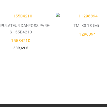
IPULATEUR DANFOSS PVRE-
TM IK3.13 (M)
S 155B4210
11296894
155B4210
539,69
€