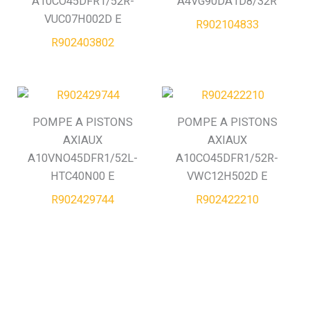
A10CO45DFR1/52R-
A4VG90DA1D8/32R
VUC07H002D E
R902104833
R902403802
POMPE A PISTONS
POMPE A PISTONS
AXIAUX
AXIAUX
A10VNO45DFR1/52L-
A10CO45DFR1/52R-
HTC40N00 E
VWC12H502D E
R902429744
R902422210