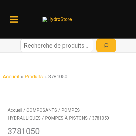
Aller
au
contenu
R
e
c
Accueil
Produits
3781050
h
e
Accueil
/
COMPOSANTS
/
POMPES
HYDRAULIQUES
/
POMPES À PISTONS
/ 3781050
r
3781050
c