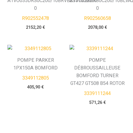
A1VO035DRS0C200/10BRVB2S51000000-
A1VO028DRS0C200/10BLVA2
0
0
R902552478
R902560658
2152,20
€
2078,00
€
POMPE PARKER
POMPE
1PX150A BOMFORD
DÉBROUSSAILLEUSE
BOMFORD TURNER
3349112805
GT427 GT508 B54 ROTOR
405,90
€
3339111244
571,26
€