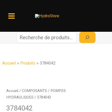
Aller
au
contenu
R
e
c
Accueil
Produits
3784042
h
e
Accueil
/
COMPOSANTS
/
POMPES
HYDRAULIQUES
/ 3784042
r
3784042
c