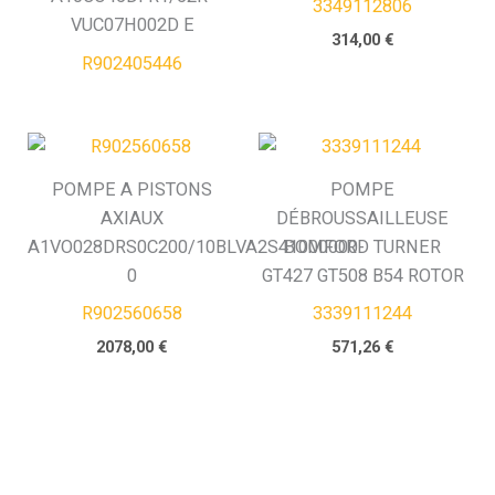
3349112806
VUC07H002D E
314,00
€
R902405446
POMPE A PISTONS
POMPE
AXIAUX
DÉBROUSSAILLEUSE
A1VO028DRS0C200/10BLVA2S41000000-
BOMFORD TURNER
0
GT427 GT508 B54 ROTOR
R902560658
3339111244
2078,00
€
571,26
€