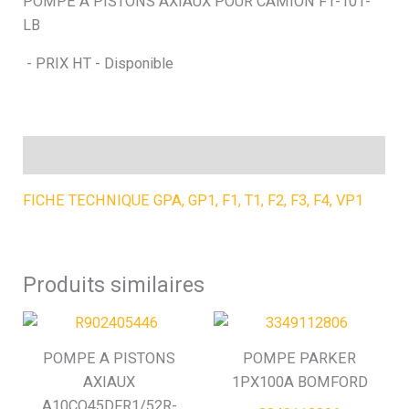
POMPE A PISTONS AXIAUX POUR CAMION F1-101-
LB
h
- PRIX HT - Disponible
e
Description
FICHE TECHNIQUE GPA, GP1, F1, T1, F2, F3, F4, VP1
Produits similaires
POMPE A PISTONS
POMPE PARKER
AXIAUX
1PX100A BOMFORD
A10CO45DFR1/52R-