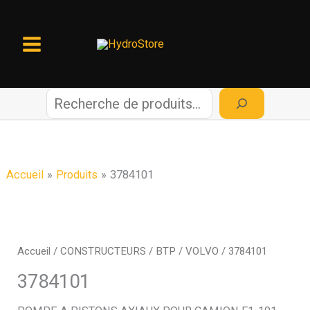
Aller
au
contenu
R
e
c
Accueil
Produits
3784101
h
e
Accueil
/
CONSTRUCTEURS
/
BTP
/
VOLVO
/ 3784101
r
3784101
c