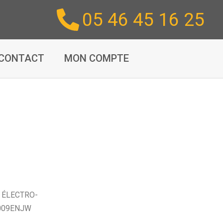
05 46 45 16 25
CONTACT
MON COMPTE
/
ÉLECTRO-
009ENJW