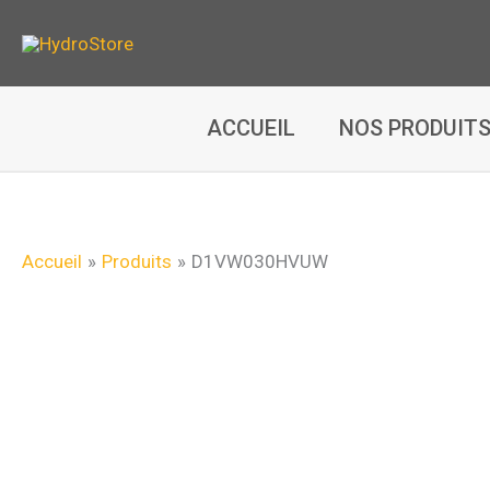
Aller
au
contenu
ACCUEIL
NOS PRODUIT
Accueil
Produits
D1VW030HVUW