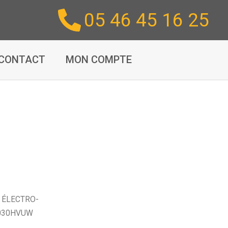
05 46 45 16 25
CONTACT
MON COMPTE
/
ÉLECTRO-
030HVUW