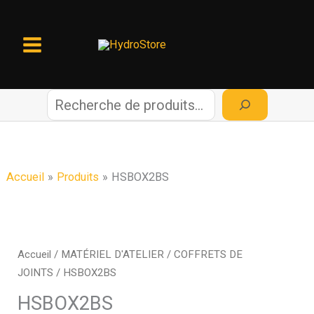
Aller
au
contenu
R
e
c
Accueil
Produits
HSBOX2BS
h
e
Accueil
/
MATÉRIEL D'ATELIER
/
COFFRETS DE
JOINTS
/ HSBOX2BS
r
HSBOX2BS
c