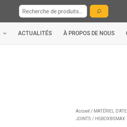
R
e
c
h
S
ACTUALITÉS
À PROPOS DE NOUS
e
r
c
h
e
Accueil
/
MATÉRIEL D'ATE
JOINTS
/ HSBOXBSMAX