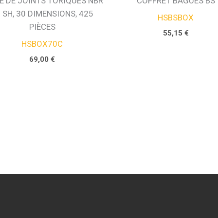
E DE JOINTS TORIQUES NBR
COFFRET BAGUES BS
 SH, 30 DIMENSIONS, 425
HSBSBOX
PIÈCES
55,15
€
HSBOX70C
69,00
€