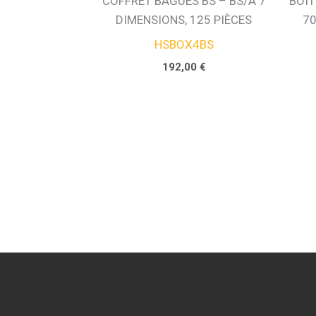
COFFRET BAGUES BS – BS/A 7
BOIT
DIMENSIONS, 125 PIÈCES
70
HSBOX4BS
192,00
€