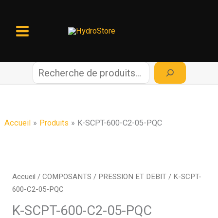
Aller
au
contenu
R
e
c
Accueil
Produits
K-SCPT-600-C2-05-PQC
h
e
Accueil
/
COMPOSANTS
/
PRESSION ET DEBIT
/ K-SCPT-
600-C2-05-PQC
r
K-SCPT-600-C2-05-PQC
c