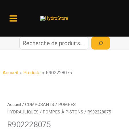
Aller
au
contenu
R
e
c
Accueil
Produits
R902228075
h
e
Accueil
/
COMPOSANTS
/
POMPES
HYDRAULIQUES
/
POMPES À PISTONS
/ R902228075
r
R902228075
c