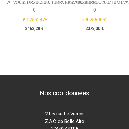
A1VO035DRS0C200/10BRVB2S51000000-
A1VO028DRS0C200/10MLVA
0
0
R902552478
R902560662
2152,20
€
2078,00
€
Nos coordonnées
2 bis rue Le Verrier
Z.A.C. de Belle Aire
17440 AYTRE