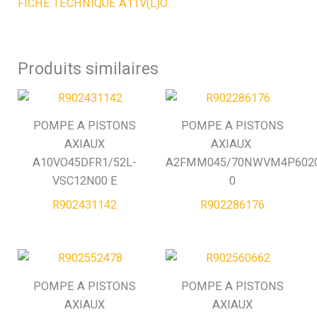
FICHE TECHNIQUE A11V(L)O
Produits similaires
POMPE A PISTONS
POMPE A PISTONS
AXIAUX
AXIAUX
A10VO45DFR1/52L-
A2FMM045/70NWVM4P6020
VSC12N00 E
0
R902431142
R902286176
POMPE A PISTONS
POMPE A PISTONS
AXIAUX
AXIAUX