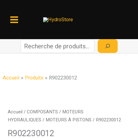
Aller
au
contenu
R
e
c
Accueil
Produits
R902230012
h
e
Accueil
/
COMPOSANTS
/
MOTEURS
HYDRAULIQUES
/
MOTEURS À PISTONS
/ R902230012
r
R902230012
c