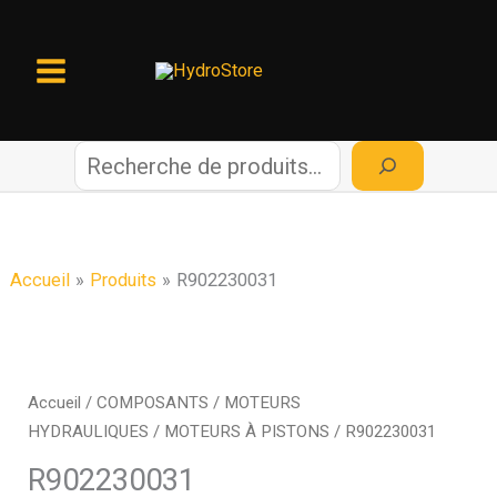
Aller
au
contenu
R
e
c
Accueil
Produits
R902230031
h
e
Accueil
/
COMPOSANTS
/
MOTEURS
HYDRAULIQUES
/
MOTEURS À PISTONS
/ R902230031
r
R902230031
c