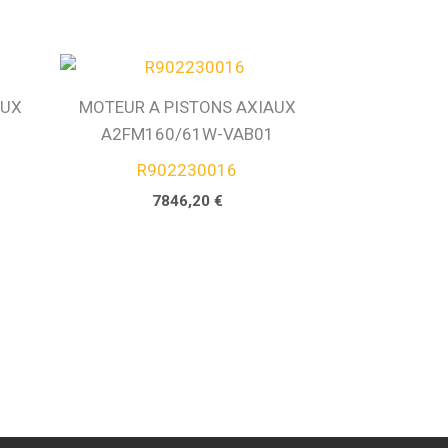
AUX
MOTEUR A PISTONS AXIAUX
A2FM160/61W-VAB01
R902230016
7846,20
€