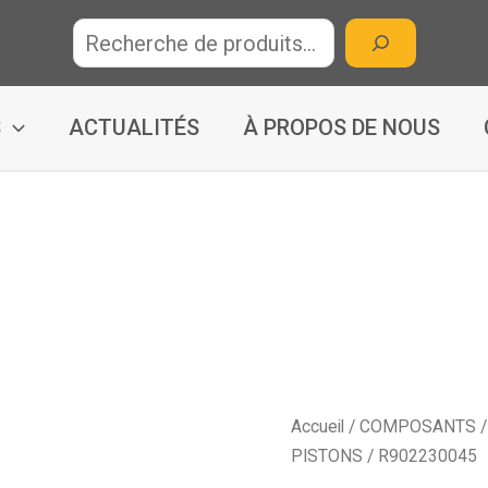
R
e
c
h
S
ACTUALITÉS
À PROPOS DE NOUS
e
r
c
h
e
Accueil
/
COMPOSANTS
PISTONS
/ R902230045