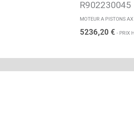
R902230045
MOTEUR A PISTONS A
5236,20
€
- PRIX 