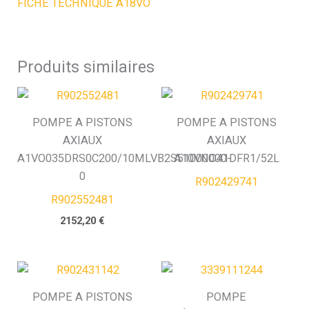
FICHE TECHNIQUE A18VO
Produits similaires
POMPE A PISTONS
POMPE A PISTONS
AXIAUX
AXIAUX
A1VO035DRS0C200/10MLVB2S51000000-
A10VNO41DFR1/52L
0
R902429741
R902552481
2152,20
€
POMPE A PISTONS
POMPE