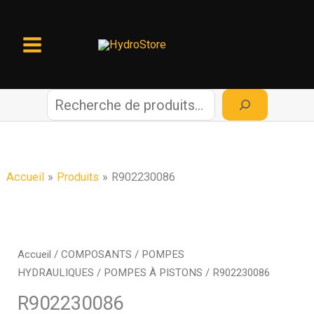
Aller
au
contenu
R
e
c
Accueil
Produits
R902230086
h
e
Accueil
/
COMPOSANTS
/
POMPES
HYDRAULIQUES
/
POMPES À PISTONS
/ R902230086
r
R902230086
c