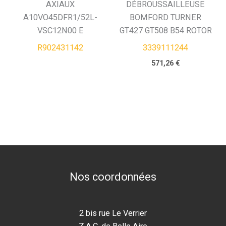
AXIAUX
DÉBROUSSAILLEUSE
A10VO45DFR1/52L-
BOMFORD TURNER
VSC12N00 E
GT427 GT508 B54 ROTOR
R902431142
3339111244
571,26
€
Nos coordonnées
2 bis rue Le Verrier