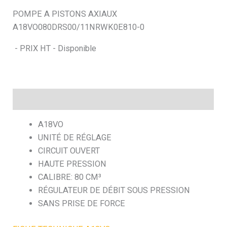
POMPE A PISTONS AXIAUX
h
A18VO080DRS00/11NRWK0E810-0
e
- PRIX HT - Disponible
Description
A18VO
UNITÉ DE RÉGLAGE
CIRCUIT OUVERT
HAUTE PRESSION
CALIBRE: 80 CM³
RÉGULATEUR DE DÉBIT SOUS PRESSION
SANS PRISE DE FORCE