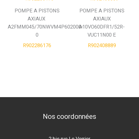
POMPE A PISTONS
POMPE A PISTONS
AXIAUX
AXIAUX
A2FMM045/70NWVM4P602000-
A10VO60DFR1/52R-
0
VUC11N00 E
R902286176
R902408889
Nos coordonnées
2 bis rue Le Verrier