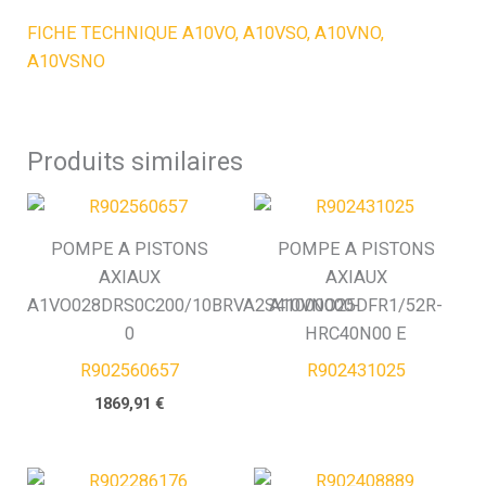
FICHE TECHNIQUE A10VO, A10VSO, A10VNO,
A10VSNO
Produits similaires
POMPE A PISTONS
POMPE A PISTONS
AXIAUX
AXIAUX
A1VO028DRS0C200/10BRVA2S41000000-
A10VNO25DFR1/52R-
0
HRC40N00 E
R902560657
R902431025
1869,91
€