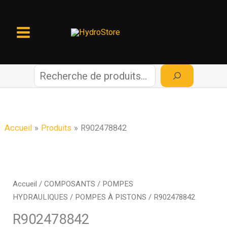
Aller
au
contenu
R
e
c
Accueil
Produits
R902478842
h
e
Accueil
/
COMPOSANTS
/
POMPES
HYDRAULIQUES
/
POMPES À PISTONS
/ R902478842
r
R902478842
c