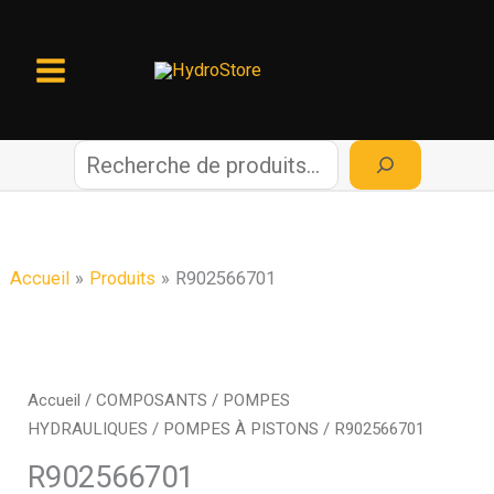
Aller
au
contenu
R
e
c
Accueil
Produits
R902566701
h
e
Accueil
/
COMPOSANTS
/
POMPES
HYDRAULIQUES
/
POMPES À PISTONS
/ R902566701
r
R902566701
c