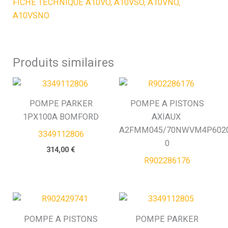
FICHE TECHNIQUE A10VO, A10VSO, A10VNO,
A10VSNO
Produits similaires
POMPE PARKER
POMPE A PISTONS
1PX100A BOMFORD
AXIAUX
A2FMM045/70NWVM4P6020
3349112806
0
314,00
€
R902286176
POMPE A PISTONS
POMPE PARKER