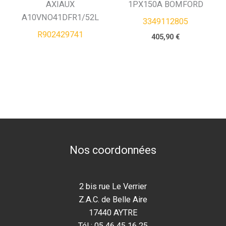
AXIAUX
1PX150A BOMFORD
A10VNO41DFR1/52L
3349112805
R902429741
405,90
€
Nos coordonnées
2 bis rue Le Verrier
Z.A.C. de Belle Aire
17440 AYTRE
Tél : 05 46 45 16 25