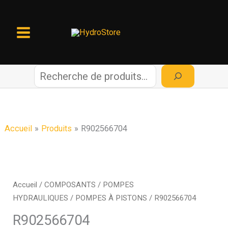
Aller
au
contenu
R
e
c
Accueil
Produits
R902566704
h
e
Accueil
/
COMPOSANTS
/
POMPES
HYDRAULIQUES
/
POMPES À PISTONS
/ R902566704
r
R902566704
c