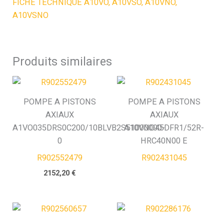
FICHE TECHNIQUE A10VO, A10VSO, A10VNO,
A10VSNO
Produits similaires
POMPE A PISTONS
POMPE A PISTONS
AXIAUX
AXIAUX
A1VO035DRS0C200/10BLVB2S51000000-
A10VNO45DFR1/52R-
0
HRC40N00 E
R902552479
R902431045
2152,20
€