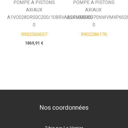
POMPE A PISTONS
POMPE A PISTONS
AXIAUX
AXIAUX
A1VO028DRS0C200/10BRVA2S41000000-
A2FMM045/70NWVM4P6020
0
0
R902560657
R902286176
1869,91
€
Nos coordonnées