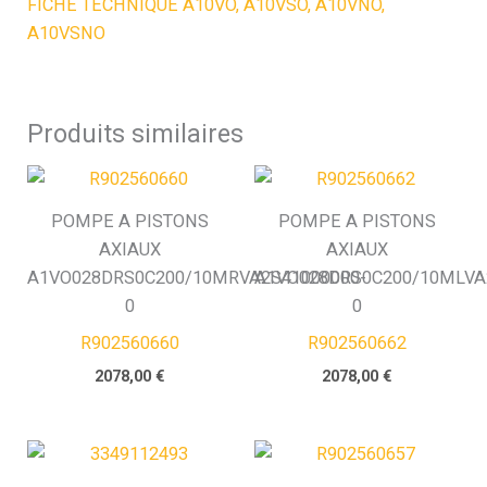
FICHE TECHNIQUE A10VO, A10VSO, A10VNO,
A10VSNO
Produits similaires
POMPE A PISTONS
POMPE A PISTONS
AXIAUX
AXIAUX
A1VO028DRS0C200/10MRVA2S41000000-
A1VO028DRS0C200/10MLVA
0
0
R902560660
R902560662
2078,00
€
2078,00
€