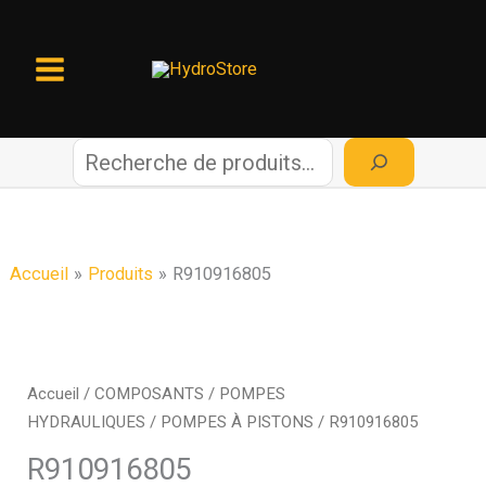
Aller
au
contenu
R
e
c
Accueil
Produits
R910916805
h
e
Accueil
/
COMPOSANTS
/
POMPES
HYDRAULIQUES
/
POMPES À PISTONS
/ R910916805
r
R910916805
c