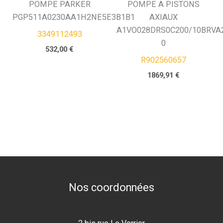
POMPE PARKER
POMPE A PISTONS
PGP511A0230AA1H2NE5E3B1B1
AXIAUX
A1VO028DRS0C200/10BRVA2
3349112493
0
532,00
€
R902560657
1869,91
€
Nos coordonnées