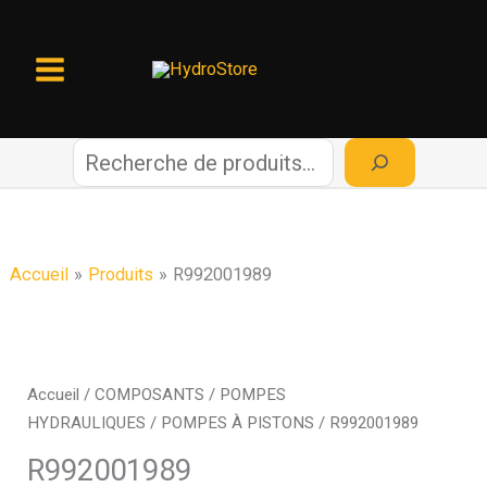
Aller
au
contenu
R
e
c
Accueil
Produits
R992001989
h
e
Accueil
/
COMPOSANTS
/
POMPES
HYDRAULIQUES
/
POMPES À PISTONS
/ R992001989
r
R992001989
c