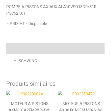
POMPE A PISTONS AXIAUX ALA10VSO18DR/31R-
h
PSC62K01
e
- PRIX HT - Disponible
Description
SCHWING
Produits similaires
MOTEUR A PISTONS
MOTEUR A PISTONS
AXIAUX A2FM28/61W-
AXIAUX A2FM160/61W-