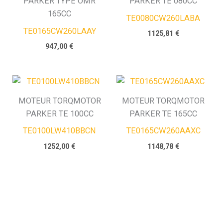
PARKER TYPE OMR
PARKER TE 080CC
165CC
TE0080CW260LABA
TE0165CW260LAAY
1125,81
€
947,00
€
MOTEUR TORQMOTOR
MOTEUR TORQMOTOR
PARKER TE 100CC
PARKER TE 165CC
TE0100LW410BBCN
TE0165CW260AAXC
1252,00
€
1148,78
€