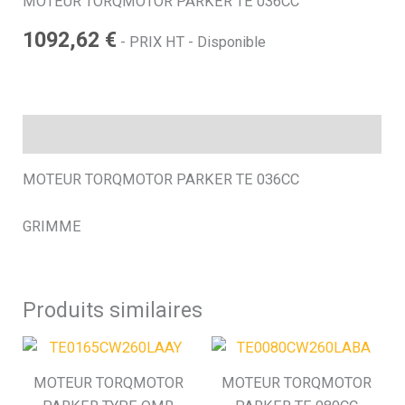
MOTEUR TORQMOTOR PARKER TE 036CC
1092,62
€
h
- PRIX HT - Disponible
e
Description
MOTEUR TORQMOTOR PARKER TE 036CC
GRIMME
Produits similaires
MOTEUR TORQMOTOR
MOTEUR TORQMOTOR