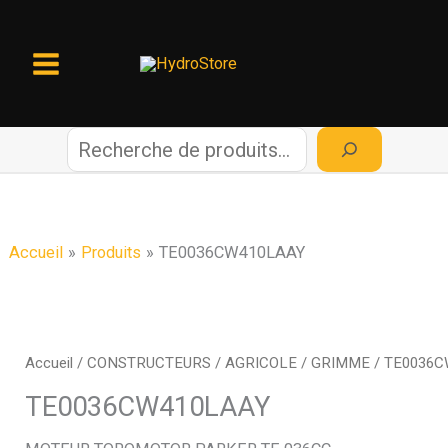
Aller
au
contenu
R
e
c
Accueil
Produits
TE0036CW410LAAY
h
e
Accueil
/
CONSTRUCTEURS
/
AGRICOLE
/
GRIMME
/ TE0036
r
TE0036CW410LAAY
c