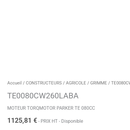
h
e
Accueil
/
CONSTRUCTEURS
/
AGRICOLE
/
GRIMME
/ TE0080C
TE0080CW260LABA
MOTEUR TORQMOTOR PARKER TE 080CC
1125,81
€
- PRIX HT - Disponible