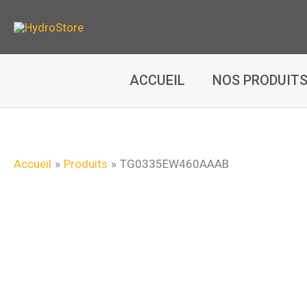
Aller
au
contenu
ACCUEIL
NOS PRODUIT
Accueil
Produits
TG0335EW460AAAB