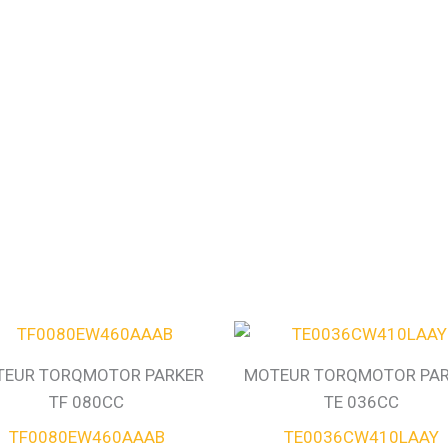
EUR TORQMOTOR PARKER
MOTEUR TORQMOTOR PA
TF 080CC
TE 036CC
TF0080EW460AAAB
TE0036CW410LAAY