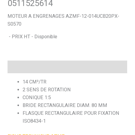
0511525614
h
MOTEUR A ENGRENAGES AZMF-12-014UCB20PX-
S0570
e
- PRIX HT - Disponible
Description
14 CM³/TR
2 SENS DE ROTATION
CONIQUE 1:5
BRIDE RECTANGULAIRE DIAM. 80 MM
FLASQUE RECTANGULAIRE POUR FIXATION
ISO8434-1