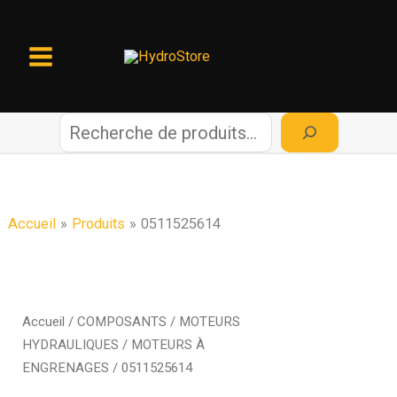
Aller
au
contenu
R
e
c
Accueil
Produits
0511525614
h
e
Accueil
/
COMPOSANTS
/
MOTEURS
HYDRAULIQUES
/
MOTEURS À
r
ENGRENAGES
/ 0511525614
c