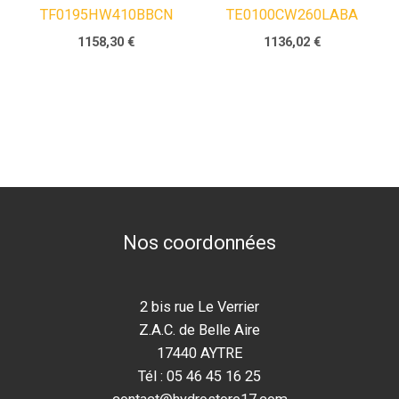
TF0195HW410BBCN
TE0100CW260LABA
1158,30
€
1136,02
€
Nos coordonnées
2 bis rue Le Verrier
Z.A.C. de Belle Aire
17440 AYTRE
Tél : 05 46 45 16 25