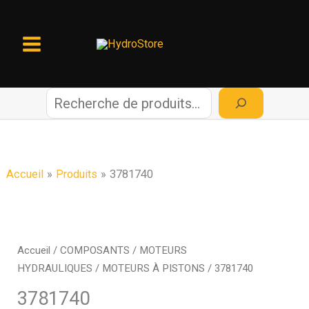
Aller
au
contenu
R
e
c
Accueil
Produits
3781740
h
e
Accueil
/
COMPOSANTS
/
MOTEURS
HYDRAULIQUES
/
MOTEURS À PISTONS
/ 3781740
r
3781740
c