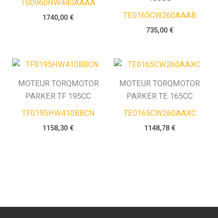
TG0960HW440AAAA
TE0165CW260AAAB
1740,00
€
735,00
€
MOTEUR TORQMOTOR
MOTEUR TORQMOTOR
PARKER TF 195CC
PARKER TE 165CC
TF0195HW410BBCN
TE0165CW260AAXC
1158,30
€
1148,78
€