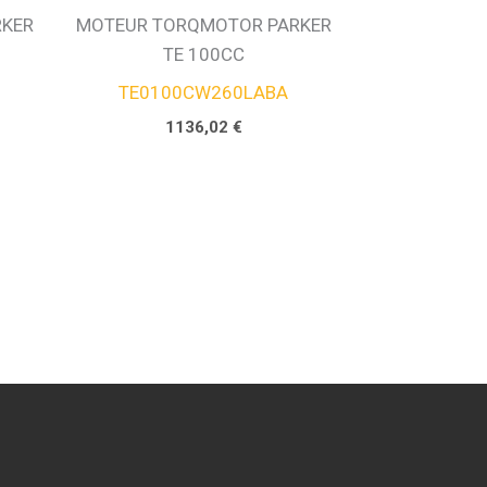
RKER
MOTEUR TORQMOTOR PARKER
TE 100CC
TE0100CW260LABA
1136,02
€