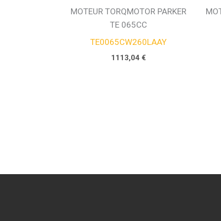
MOTEUR TORQMOTOR PARKER
MOT
TE 065CC
TE0065CW260LAAY
1113,04
€