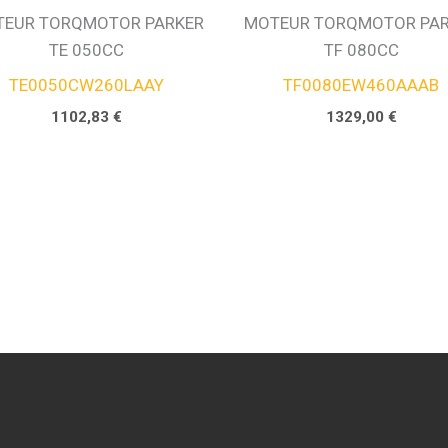
EUR TORQMOTOR PARKER
MOTEUR TORQMOTOR PA
TE 050CC
TF 080CC
TE0050CW260LAAY
TF0080EW460AAAB
1102,83
€
1329,00
€