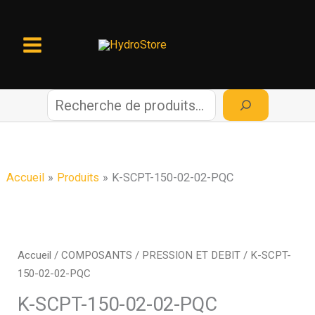
Aller
au
contenu
R
e
c
Accueil
Produits
K-SCPT-150-02-02-PQC
h
e
Accueil
/
COMPOSANTS
/
PRESSION ET DEBIT
/ K-SCPT-
150-02-02-PQC
r
K-SCPT-150-02-02-PQC
c