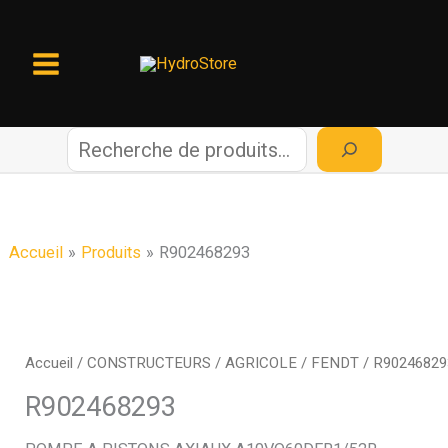
Aller
au
contenu
R
e
c
Accueil
Produits
R902468293
h
e
Accueil
/
CONSTRUCTEURS
/
AGRICOLE
/
FENDT
/ R90246829
r
R902468293
c