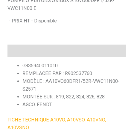
POMPE A PISTONS AXIAUX A10VO60DFR1/52R-
VWC11N00 E
h
- PRIX HT - Disponible
e
Description
G835940011010
REMPLACÉE PAR : R902537760
MODÈLE : AA10VO60DFR1/52R-VWC11N00-
S2571
MONTÉE SUR : 819, 822, 824, 826, 828
AGCO, FENDT
FICHE TECHNIQUE A10VO, A10VSO, A10VNO,
A10VSNO